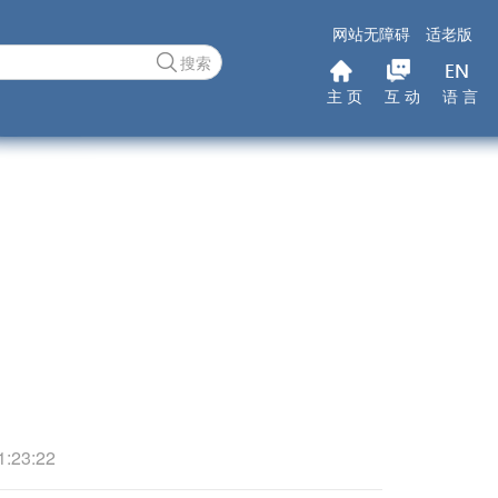
网站无障碍
适老版
搜索
主 页
互 动
语 言
23:22