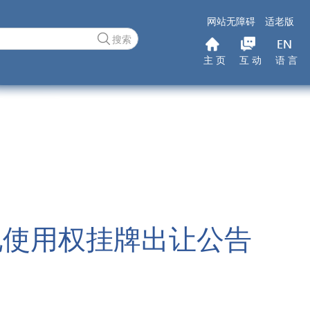
网站无障碍
适老版
搜索
主 页
互 动
语 言
地使用权挂牌出让公告
9