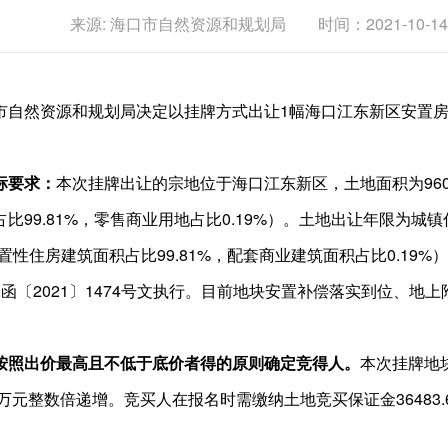
来源: 海口市自然资源和规划局 时间：2021-10-14 09
市自然资源和规划局决定以挂牌方式出让1幅海口江东新区安置房
标要求：
本次挂牌出让的宗地位于海口江东新区，土地面积为9607
99.81%，零售商业用地占比0.19%）。土地出让年限为城
性住房建筑面积占比99.81%，配套商业建筑面积占比0.19%），
局函〔2021〕1474号文执行。目前地块安置补偿落实到位、
。
按照出价最高且不低于底价者得的原则确定竞得人。
本次挂牌地块
万元整数倍递增。竞买人在报名时需缴纳土地竞买保证金36483.