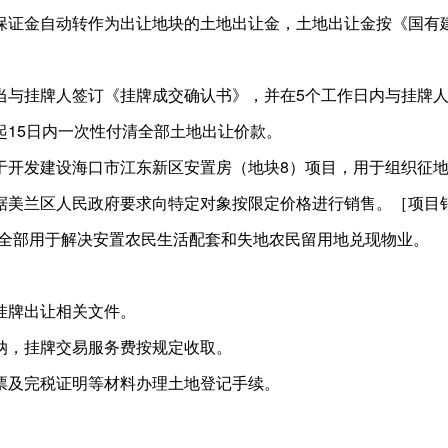
保证金自动转作为出让地块的土地出让金，土地出让金按《国有
当与挂牌人签订《挂牌成交确认书》，并在5个工作日内与挂牌
起15日内一次性付清全部土地出让价款。
于开发建设海口市江东新区安置房（地块8）项目，用于组织征
美兰区人民政府要求向特定对象按限定价格进行销售。［项目销售
筑全部用于解决安置农民生活配套和失地农民留用地兑现物业。
挂牌出让相关文件。
纳，挂牌交易服务费按规定收取。
票及完税证明等材料办理土地登记手续。