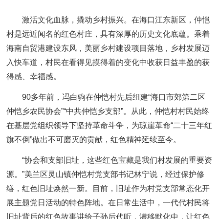
激活文化血脉，撬动乡村振兴。在海口江东新区，仲恺
村是远近闻名的红色村庄，具有深厚的历史文化底蕴。乘着
海南自贸港建设东风，美丽乡村建设项目落地，乡村发展迈
入快车道，村民在看得见摸得着的变化中收获日益丰盈的获
得感、幸福感。
90多年前，冯白驹在仲恺村先后组建“海口市郊第二区
仲恺乡农民协会”“中共仲恺乡支部”。从此，仲恺村村民始终
在基层党组织领导下坚持革命斗争，为琼崖革命“二十三年红
旗不倒”做出不可磨灭的贡献，红色精神延续至今。
“协会和支部旧址，这些红色宝藏是我们村发展的重要资
源。”美兰区灵山镇仲恺村党支部书记林宁说，经过保护修
缮，红色旧址焕然一新。目前，旧址作为村党支部常态化开
展主题党日活动的特色阵地。在日常生活中，一代代村民将
旧址背后的红色故事讲给子孙后代听，潜移默化中，让红色