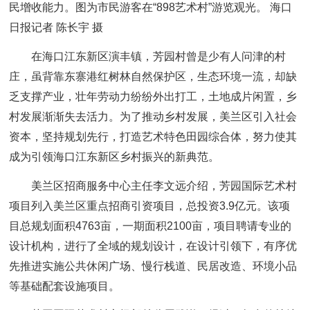
民增收能力。图为市民游客在“898艺术村”游览观光。 海口
日报记者 陈长宇 摄
在海口江东新区演丰镇，芳园村曾是少有人问津的村
庄，虽背靠东寨港红树林自然保护区，生态环境一流，却缺
乏支撑产业，壮年劳动力纷纷外出打工，土地成片闲置，乡
村发展渐渐失去活力。为了推动乡村发展，美兰区引入社会
资本，坚持规划先行，打造艺术特色田园综合体，努力使其
成为引领海口江东新区乡村振兴的新典范。
美兰区招商服务中心主任李文远介绍，芳园国际艺术村
项目列入美兰区重点招商引资项目，总投资3.9亿元。该项
目总规划面积4763亩，一期面积2100亩，项目聘请专业的
设计机构，进行了全域的规划设计，在设计引领下，有序优
先推进实施公共休闲广场、慢行栈道、民居改造、环境小品
等基础配套设施项目。