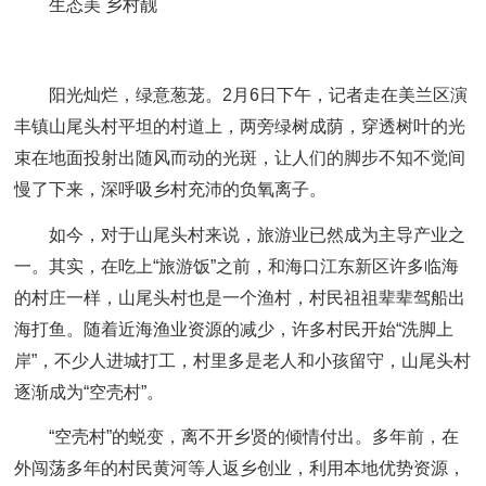
生态美 乡村靓
阳光灿烂，绿意葱茏。2月6日下午，记者走在美兰区演
丰镇山尾头村平坦的村道上，两旁绿树成荫，穿透树叶的光
束在地面投射出随风而动的光斑，让人们的脚步不知不觉间
慢了下来，深呼吸乡村充沛的负氧离子。
如今，对于山尾头村来说，旅游业已然成为主导产业之
一。其实，在吃上“旅游饭”之前，和海口江东新区许多临海
的村庄一样，山尾头村也是一个渔村，村民祖祖辈辈驾船出
海打鱼。随着近海渔业资源的减少，许多村民开始“洗脚上
岸”，不少人进城打工，村里多是老人和小孩留守，山尾头村
逐渐成为“空壳村”。
“空壳村”的蜕变，离不开乡贤的倾情付出。多年前，在
外闯荡多年的村民黄河等人返乡创业，利用本地优势资源，