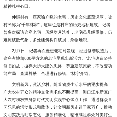
精神扎根心田。
仲恺村有一座家喻户晓的老宅，历史文化底蕴深厚，被
村民称为“千年林家”，这里也是村庄的历史地标建筑。记者
曾多次探访这座老宅，历经岁月洗礼，老宅虽几经重修，仍
难掩破败气象，多处建筑构件破损，杂物堆积。
2月7日，记者再次走进老宅时发现，经过修缮改造后，
这座占地超600平方米的老宅呈现出新活力。“老宅改造坚持
修旧如故，摒弃大拆大建的思路，尊重建筑原貌，不改变功
能布局，查漏补缺，合理进行修缮。”林宁介绍。
文明新风，激活乡村。随着物质生活水平的逐步提高，
广大农村群众的精神文化需求也不断提高。海口江东新区广
大农村积极投身新时代文明实践中心试点工作，通过群众喜
闻乐见的活动形式和载体，让文明新风走进千家万户，推动
文明实践活动常态化、服务精准化，精准满足群众对美好生