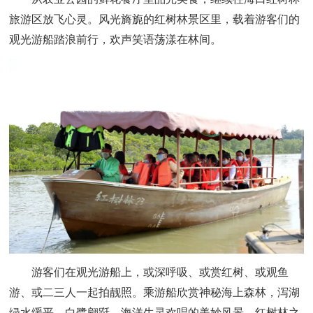
旅游区放飞心灵。风光旖旎的红树林景区里，载着游客们的
观光游船踏浪前行，欢声笑语荡漾在林间。
游客们在观光游船上，或深呼吸、或赏红树、或观鱼
游、或二三人一起拍靓照。乘游船欣赏神秘海上森林，泻湖
绿水缓平、白鹭翩跹、海洋生灵欢唱的美妙风景。红树林之