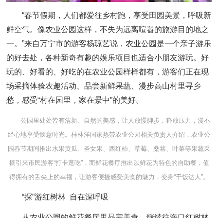
“春节假期，人们都爱往乡村跑，享受田园美景，呼吸新
鲜空气。像农业公园这样，不失为远离喧嚣的旅游目的地之
一。”来自万宁市的游客杨琼艺说，农业公园是一个亲子游乐
的好去处，各种新奇有趣的娱乐项目也适合小朋友游玩。好
玩的、好看的、好吃的在农业公园样样都有，游客们正在现
场采摘体验农趣活动、品尝新鲜果蔬、漫步高山村里寻乡
愁，感受“村在园里，家在景中”的美好。
公园里处处皆有清新、自然的美感，让人放慢脚步，释放压力，漫不
经心地享受惬意时光。桂林洋国家热带农业公园相关负责人介绍，农业公
园春节期间推出水果黄瓜、圣女果、西红柿、草莓、桑葚、叶菜等果蔬采
摘引来市民游客“打卡逛吃”，而鲜花餐厅推出以鲜花为特色的自助餐，值
得拥有的舌尖上的幸福，让游客便捷感受美食的魅力，变身“干饭达人”。
“探”游红树林 自在深呼吸
从农业公园的鲜花餐厅里品完美食，继续往海口红树林