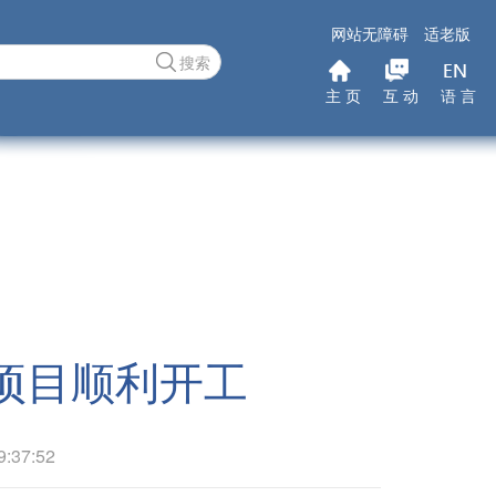
网站无障碍
适老版
搜索
主 页
互 动
语 言
项目顺利开工
37:52