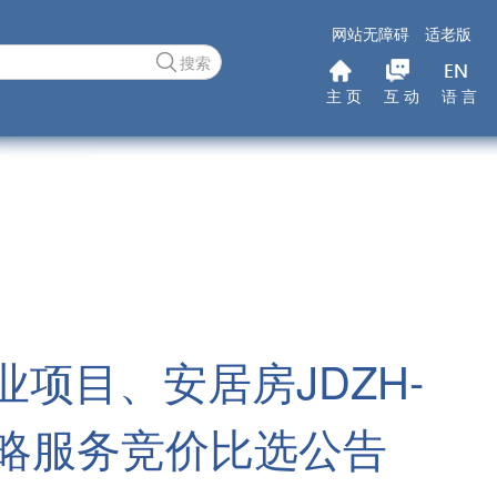
网站无障碍
适老版
搜索
主 页
互 动
语 言
项目、安居房JDZH-
策略服务竞价比选公告