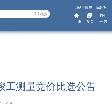
网站无障碍
适老版
搜索
主 页
互 动
语 言
竣工测量竞价比选公告
06:14