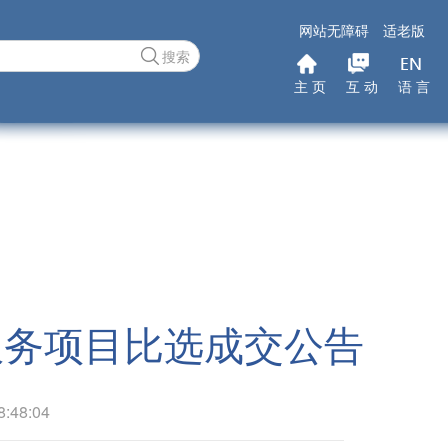
网站无障碍
适老版
搜索
主 页
互 动
语 言
服务项目比选成交公告
48:04