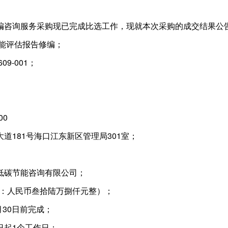
编咨询服务采购现已完成比选工作，现就本次采购的成交结果公
节能评估报告修编；
09-001；
00
道181号海口江东新区管理局301室；
低碳节能咨询有限公司；
大写：人民币叁拾陆万捌仟元整）；
月30日前完成；
日起1个工作日；