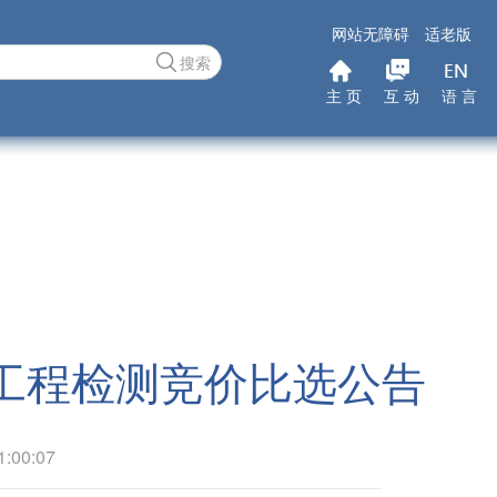
网站无障碍
适老版
搜索
主 页
互 动
语 言
工程检测竞价比选公告
00:07