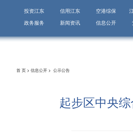
投资江东
信用江东
空港综保
政务服务
新闻资讯
信息公开
首 页
>
信息公开
>
公示公告
起步区中央综