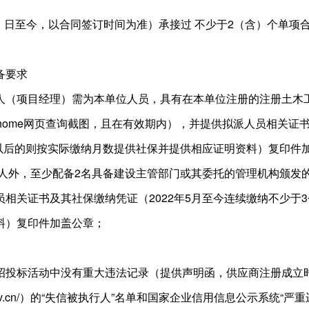
 月 1 日至今，以合同签订时间为准）承接过 不少于2（含）个单项
备要求
人（项目经理）需为本单位人员，具有在本单位注册的注册土木
urd.gov.cn/home网页查询截图，且在有效期内），并提供拟派人
月以后的则按实际缴纳月数提供社保并提供相应证明资料）复印件
责人外，至少配备2名具备建设主管部门或其委托的管理机构颁发
相关证书及其社保缴纳凭证（2022年5月至今连续缴纳不少于3
料）复印件加盖公章；
招投标活动中没有重大违法记录（提供声明函，供应商注册成立
court.gov.cn/）的“失信被执行人”名单和国家企业信用信息公