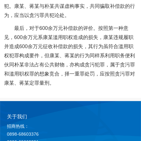
犯。康某、蒋某与朴某共谋虚构事实，共同骗取补偿款的行
为，应当以贪污罪共犯论处。
最后，对于600余万元补偿款的评价。按照第一种意
见，600余万元系康某滥用职权造成的损失，康某违规履职
并造成600余万元征收补偿款的损失，其行为虽符合滥用职
权犯罪构成要件，但康某、蒋某的行为同样系利用职务便利
伙同朴某非法占有公共财物，亦构成贪污犯罪，属于贪污罪
和滥用职权罪的想象竞合，择一重罪处罚，应按照贪污罪对
康某、蒋某定罪量刑。
关于我们
招商热线：
0898-68603376