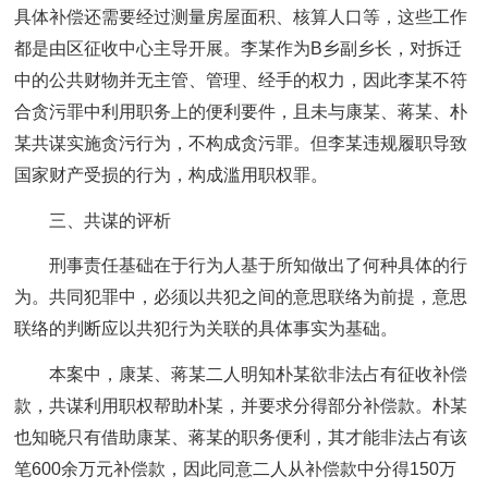
具体补偿还需要经过测量房屋面积、核算人口等，这些工作
都是由区征收中心主导开展。李某作为B乡副乡长，对拆迁
中的公共财物并无主管、管理、经手的权力，因此李某不符
合贪污罪中利用职务上的便利要件，且未与康某、蒋某、朴
某共谋实施贪污行为，不构成贪污罪。但李某违规履职导致
国家财产受损的行为，构成滥用职权罪。
三、共谋的评析
刑事责任基础在于行为人基于所知做出了何种具体的行
为。共同犯罪中，必须以共犯之间的意思联络为前提，意思
联络的判断应以共犯行为关联的具体事实为基础。
本案中，康某、蒋某二人明知朴某欲非法占有征收补偿
款，共谋利用职权帮助朴某，并要求分得部分补偿款。朴某
也知晓只有借助康某、蒋某的职务便利，其才能非法占有该
笔600余万元补偿款，因此同意二人从补偿款中分得150万