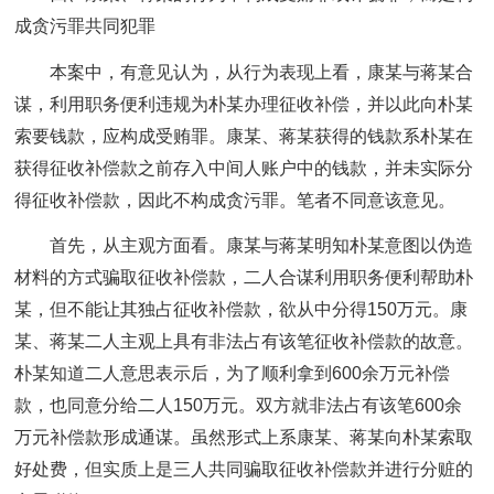
成贪污罪共同犯罪
本案中，有意见认为，从行为表现上看，康某与蒋某合
谋，利用职务便利违规为朴某办理征收补偿，并以此向朴某
索要钱款，应构成受贿罪。康某、蒋某获得的钱款系朴某在
获得征收补偿款之前存入中间人账户中的钱款，并未实际分
得征收补偿款，因此不构成贪污罪。笔者不同意该意见。
首先，从主观方面看。康某与蒋某明知朴某意图以伪造
材料的方式骗取征收补偿款，二人合谋利用职务便利帮助朴
某，但不能让其独占征收补偿款，欲从中分得150万元。康
某、蒋某二人主观上具有非法占有该笔征收补偿款的故意。
朴某知道二人意思表示后，为了顺利拿到600余万元补偿
款，也同意分给二人150万元。双方就非法占有该笔600余
万元补偿款形成通谋。虽然形式上系康某、蒋某向朴某索取
好处费，但实质上是三人共同骗取征收补偿款并进行分赃的