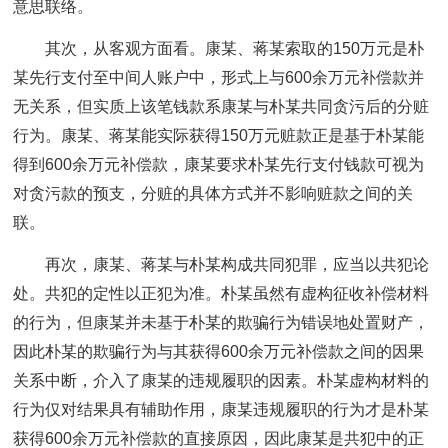
意思联络。
其次，从客观方面看。康某、蒋某索取的150万元是朴
某先行支付至中间人账户中，形式上与600余万元补偿款并
无关系，但实质上该笔钱款系康某与朴某共同贪污后的分赃
行为。康某、蒋某能实际获得150万元赃款正是基于朴某能
得到600余万元补偿款，康某要求朴某先行支付钱款可视为
对贪污款的预支，分赃的具体方式并不影响赃款之间的关
联。
再次，康某、蒋某与朴某构成共同犯罪，应当以共犯论
处。共犯的定性以正犯为准。朴某虽然有虚构征收补偿材料
的行为，但康某并未基于朴某的欺骗行为错误地处置财产，
因此朴某的欺骗行为与其获得600余万元补偿款之间的因果
关系中断，介入了康某的违规履职的因素。朴某虚构材料的
行为仅对结果具有辅助作用，康某违规履职的行为才是朴某
获得600余万元补偿款的直接原因，因此康某是共犯中的正