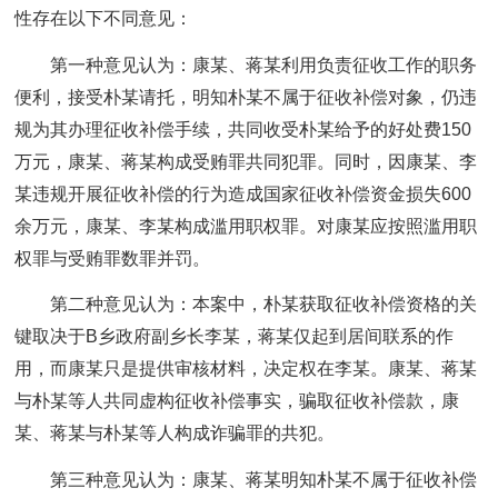
性存在以下不同意见：
第一种意见认为：康某、蒋某利用负责征收工作的职务
便利，接受朴某请托，明知朴某不属于征收补偿对象，仍违
规为其办理征收补偿手续，共同收受朴某给予的好处费150
万元，康某、蒋某构成受贿罪共同犯罪。同时，因康某、李
某违规开展征收补偿的行为造成国家征收补偿资金损失600
余万元，康某、李某构成滥用职权罪。对康某应按照滥用职
权罪与受贿罪数罪并罚。
第二种意见认为：本案中，朴某获取征收补偿资格的关
键取决于B乡政府副乡长李某，蒋某仅起到居间联系的作
用，而康某只是提供审核材料，决定权在李某。康某、蒋某
与朴某等人共同虚构征收补偿事实，骗取征收补偿款，康
某、蒋某与朴某等人构成诈骗罪的共犯。
第三种意见认为：康某、蒋某明知朴某不属于征收补偿