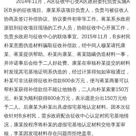
2014年11月，A区征收中心受A区政府委托负责实施A
区B乡的征收项目。康某系该项目负责人，负责与被征收人
协商及签订补偿协议、协议要件初审等工作。蒋某系乡政府
派驻到征收项目现场的工作人员，协助征收中心开展工作，
负责乡政府与征收中心的联络事宜。2015年11月，B乡村民
朴某意图伪造材料骗取征收补偿款，经中间人穆某请托康
某、蒋某提供帮助。朴某向康某、蒋某隐瞒伪造材料一事，
并许诺事后会给予二人好处费。康某在审核朴某提交的材料
时发现其宅基地证明系伪造的，经过计算得知如审核通过，
朴某可非法获得征收补偿款600余万元，便与蒋某商量可以
帮朴某获得补偿款但不能让他独吞，二人向朴某索要150万
元。朴某为顺利获得600余万元，表示愿意分出150万元给
予二人。后康某为朴某出具虚假宅基地认定材料。因本次征
收针对B乡村民，需乡政府配合征收中心认定村民宅基地情
况，康某按程序将朴某的虚假宅基地认定材料交给李某审
核，李某因发现材料存在问题而拒绝盖章。