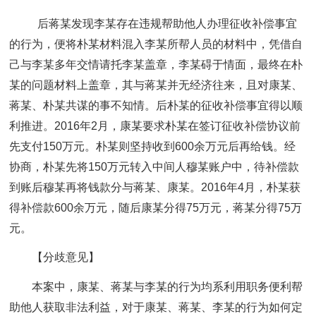
后蒋某发现李某存在违规帮助他人办理征收补偿事宜
的行为，便将朴某材料混入李某所帮人员的材料中，凭借自
己与李某多年交情请托李某盖章，李某碍于情面，最终在朴
某的问题材料上盖章，其与蒋某并无经济往来，且对康某、
蒋某、朴某共谋的事不知情。后朴某的征收补偿事宜得以顺
利推进。2016年2月，康某要求朴某在签订征收补偿协议前
先支付150万元。朴某则坚持收到600余万元后再给钱。经
协商，朴某先将150万元转入中间人穆某账户中，待补偿款
到账后穆某再将钱款分与蒋某、康某。2016年4月，朴某获
得补偿款600余万元，随后康某分得75万元，蒋某分得75万
元。
【分歧意见】
本案中，康某、蒋某与李某的行为均系利用职务便利帮
助他人获取非法利益，对于康某、蒋某、李某的行为如何定