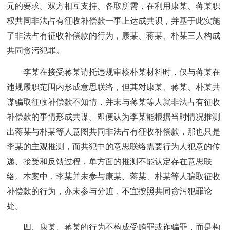
元的要求。双方相互支持、各取所需，在利用康某、蒋某职
权共同非法占有征收补偿款一事上达成共识，并基于此实施
了非法占有征收补偿款的行为，康某、蒋某、朴某三人构成
共同贪污犯罪。
李某在接受蒋某请托违规审核朴某材料时，仅与蒋某在
违规履职范围内形成意思联络，但其对康某、蒋某、朴某共
谋骗取征收补偿款不知情，并未与蒋某等人就非法占有征收
补偿款的事情形成共谋。即便认为李某能根据当时情况推测
出蒋某与朴某等人意图共同非法占有征收补偿款，那也只是
李某的主观推测，而共犯中的意思联络需要行为人犯意的传
递、接受和反馈过程，单方面的推测不能认定存在意思联
络。本案中，李某并未参与康某、蒋某、朴某等人骗取征收
补偿款的行为，亦未参与分赃，不宜按照共同贪污犯罪论
处。
四、康某、蒋某的行为不构成受贿罪或诈骗罪，而是构