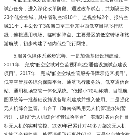
试点任务，进入深化改革阶段。通过改革试点，共划设三类
23个低空空域，其中管制空域10个、监视空域2个、报告空
域11个，并划设了3条海口至三亚东中西低空目视飞行航
线，连接通用机场、临时起降点、主要景区的低空转场和旅
游航线，初步构建了省内低空飞行网络。
5.服务保障体系逐步完善。一是加强基础设施建设。
2011年，完成“低空空域对空监视和地空通信设施试点建设
项目”。2017年，完成“低空空域空管服务保障示范区项目”。
低空空管服务综合保障平台、通航飞行服务站、低空通信台
站、通用机场空管一体化系统、“低慢小”移动终端、目视航
图系统等一批基础设施设备顺利建成并投入使用。二是强化
无人机综合监管。出台了《海南省民用无人机管理办法(暂
行)》，建设“无人机综合监管试验平台”，实现对省内合作目
标无人机的实时管控。2020年已累计对40多万架次无人机
实施了全程监管，处置违规飞行事件67起。三是出台地方政