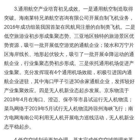
3.通用航空产业培育初见成效。一是通用航空制造取得
突破。海南莱特兄弟航空咨询有限公司开展自制飞机业务，
2016年成功组装我国首架在民航局注册的自制类飞机。二是
低空旅游业初步形成集聚态势。三亚地区独特的旅游景区优
势资源，吸引一批开展低空游览的通航企业；陵水和万宁片
区海岸线长、地形起伏较大，吸引了一批开展伞降运动的通
航企业，行业集聚态势初步形成。三是依托通用机场促进产
业集聚。充分发挥现有4个通用机场效能，积极引进国内通
航企业进驻，其中海口甲子引进30余家通航企业，发挥较好
产业集聚效应。四是无人机新业态起步发展。京东物流于
2018年4月在海口、澄迈、保亭等市县试运行无人机物流；
菜鸟网络于2019年5月试行无人机物流跨琼州海峡飞行；南
方电网海南公司利用无人机开展电力巡线活动，无人机新业
态平稳起步。
4.低空空域划设更加合理。基本完成低空空域管理改革