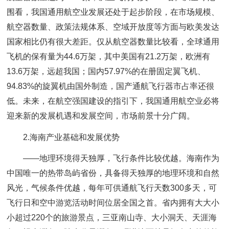
围看，我国通用航空业发展还处于起步阶段，在市场规模、
航空器数量、政策法规体系、空域开放度等方面与欧美发达
国家相比仍有很大差距。仅从航空器数量比较看，全球通用
飞机的保有量为44.6万架，其中美国有21.2万架，欧洲有
13.6万架，远超我国；国内57.97%的在册固定翼飞机、
94.83%的旋翼机由国外制造，国产通航飞行器市占率还很
低。未来，在航空强国建设的指引下，我国通用航空业必将
迎来新的发展机遇和发展空间，市场前景十分广阔。
2.海南产业基础和发展优势
——地理环境得天独厚，飞行条件比较优越。海南作为
中国唯一的热带岛屿省份，具备得天独厚的地理环境和自然
风光，气候条件优越，每年可供通航飞行天数300多天，可
飞行日和空中游览活动时间位居全国之首。省内拥有大大小
小超过220个的旅游景点，三亚南山寺、大小洞天、天涯海