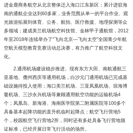
进金鹿商务航空从北京整体迁入海口江东新区；累计进驻海
南的通航企业达到60多家，业务范围从单一的平台作业、观
光旅游拓展到体育、公务、航拍、医疗救援、地理探测等众
多领域；建成美兰机场航空科技馆、金林甲子通航馆，2012
年至2018年连续举办了“飞向北京—飞向太空”全国青少年航
空航天模型教育竞赛活动总决赛，有力推广了航空科技文
化。
2.通用机场建设稳步推进。现有东方大田、南航通航三
亚基地、儋州西庆等通用机场，白沙元门通用机场已完成基
础设施待投入使用；海口美兰机场、三亚凤凰机场、琼海博
鳌机场、三沙永兴机场等兼顾通用航空功能的运输机场4
个；凤凰岛、新海港、海南医学院第二附属医院等100多个
具备基本起降功能的直升机临时起降点；航空飞行营地5
个，校园航空飞行营地2所，同时还有多处具备飞行营地颁
证标准，已经开展日常飞行活动的场所。