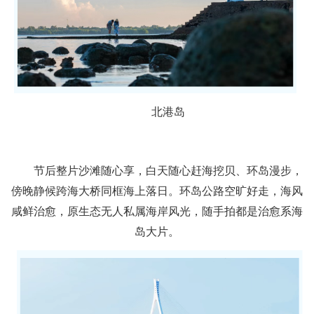
北港岛
节后整片沙滩随心享，白天随心赶海挖贝、环岛漫步，
傍晚静候跨海大桥同框海上落日。环岛公路空旷好走，海风
咸鲜治愈，原生态无人私属海岸风光，随手拍都是治愈系海
岛大片。