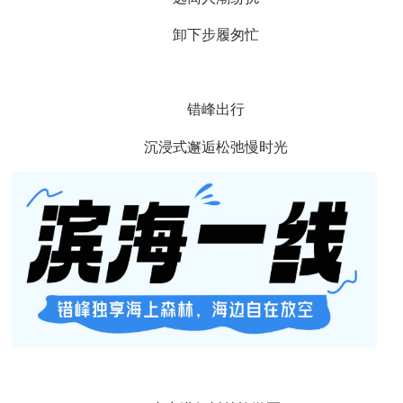
卸下步履匆忙
错峰出行
沉浸式邂逅松弛慢时光