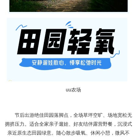
uu农场
节后出游绝佳田园落脚点，全场草坪空旷、场地宽松无
拥挤压力。适合全家亲子遛娃、好友结伴露营野餐，沉浸式
亲近原生态田园绿意。随心散步吸氧、休闲小憩，微风不