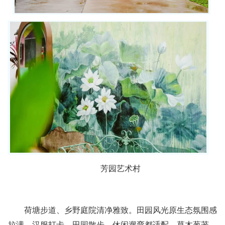
芳园艺术村
荷塘步道、乡野庭院清净雅致。田园风光原生态氛围感
拉满，汉服打卡、田园散步、休闲遛弯都适配，草木葱茏、