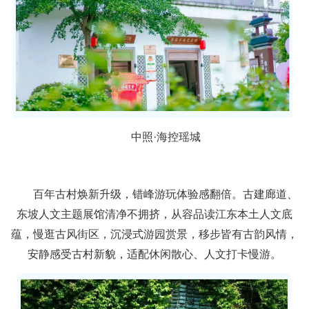
中照·海控瑶城
百年古村焕新升级，错峰游玩体验感翻倍。古建廊道、
东坡人文主题展馆清净不拥挤，从容品读江东本土人文底
蕴，慢逛古风街区，沉浸式游园赏景，移步皆有古韵风情，
安静感受古村新貌，适配休闲散心、人文打卡慢游。