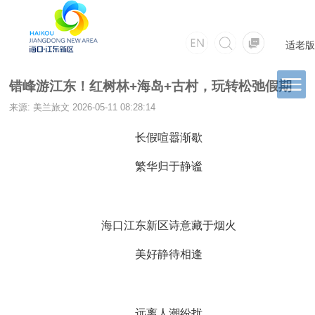
适老版
错峰游江东！红树林+海岛+古村，玩转松弛假期
来源: 美兰旅文
2026-05-11 08:28:14
长假喧嚣渐歇
繁华归于静谧
海口江东新区诗意藏于烟火
美好静待相逢
远离人潮纷扰