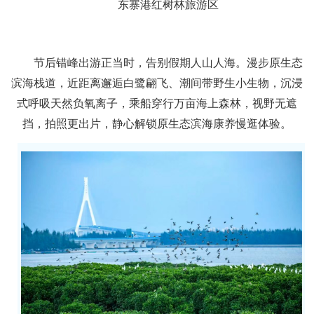
东寨港红树林旅游区
节后错峰出游正当时，告别假期人山人海。漫步原生态
滨海栈道，近距离邂逅白鹭翩飞、潮间带野生小生物，沉浸
式呼吸天然负氧离子，乘船穿行万亩海上森林，视野无遮
挡，拍照更出片，静心解锁原生态滨海康养慢逛体验。