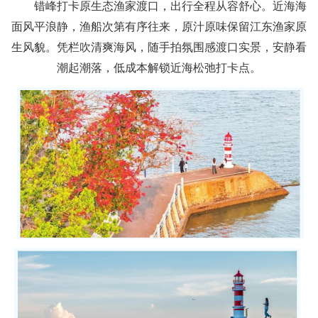
错峰打卡原生态渔家渡口，出行全程从容舒心。近海海
面风平浪静，渔船次第有序往来，原汁原味保留江东渔家原
生风貌。凭栏吹清爽海风，随手拍氛围感渡口实景，安静看
潮起潮落，低成本解锁近海松弛打卡点。