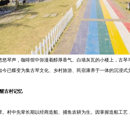
悠悠琴声，咖啡馆中弥漫着醇厚香气。白墙灰瓦的小楼上，古琴
如今已蝶变为集古琴文化、乡村旅游、民宿康养于一体的沉浸式
唤醒古村记忆
辈。村中先辈长期以经商造船、捕鱼农耕为生。因掌握造船工艺