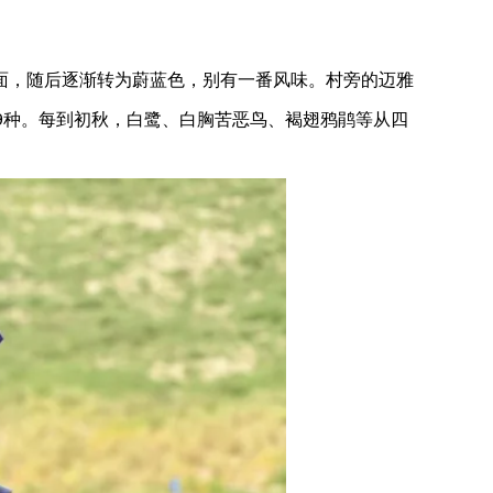
面，随后逐渐转为蔚蓝色，别有一番风味。村旁的迈雅
9种。每到初秋，白鹭、白胸苦恶鸟、褐翅鸦鹃等从四