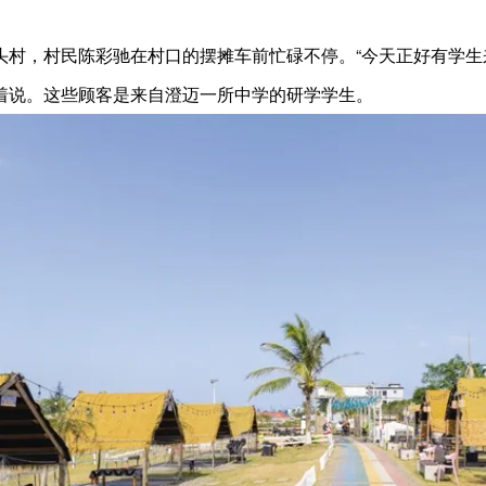
头村，村民陈彩驰在村口的摆摊车前忙碌不停。“今天正好有学生
着说。这些顾客是来自澄迈一所中学的研学学生。