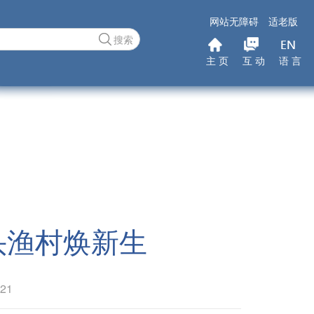
网站无障碍
适老版
搜索
主 页
互 动
语 言
头渔村焕新生
21