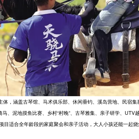
营主体，涵盖古琴馆、马术俱乐部、休闲垂钓、溪岛营地、民宿集
马、泥地摸鱼比赛、乡村“村晚”、古琴雅集、亲子研学、UTV
些项目适合全年龄段的家庭聚会和亲子活动，大人小孩还能一起烧