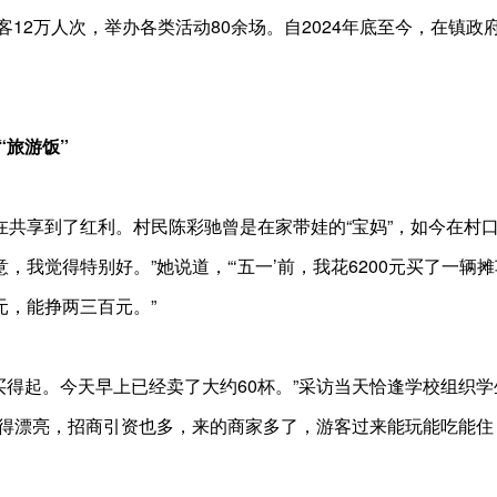
客12万人次，举办各类活动80余场。自2024年底至今，在镇政
“旅游饭”
共享到了红利。村民陈彩驰曾是在家带娃的“宝妈”，如今在村口
，我觉得特别好。”她说道，“‘五一’前，我花6200元买了一
元，能挣两三百元。”
买得起。今天早上已经卖了大约60杯。”
采访当天恰逢学校组织学
造得漂亮，招商引资也多，来的商家多了，游客过来能玩能吃能住