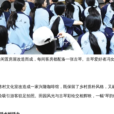
村民闲置房屋改造而成，每间客房都配备一张古琴。古琴爱好者冯
将村文化室改造成一家兴隆咖啡馆，既保留了乡村质朴风格，又融
绘吸引游客驻足拍照。田园风光与古琴彩绘交相辉映，一幅“琴韵
激活乡村活力