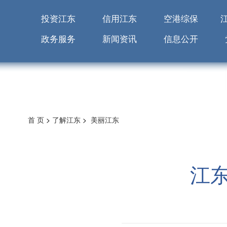
投资江东
信用江东
空港综保
政务服务
新闻资讯
信息公开
首 页
>
了解江东
>
美丽江东
江