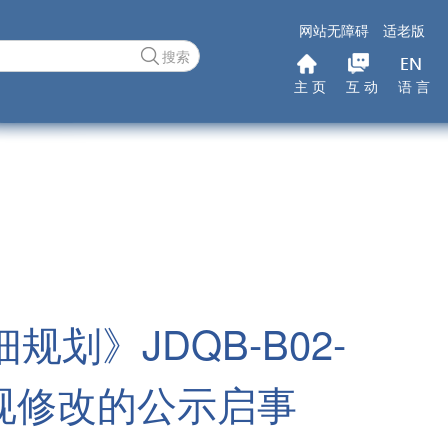
网站无障碍
适老版
搜索
主 页
互 动
语 言
》JDQB-B02-
地块控规修改的公示启事