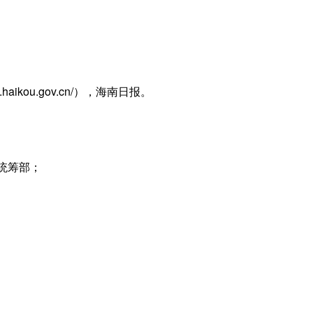
haikou.gov.cn/），海南日报。
统筹部；