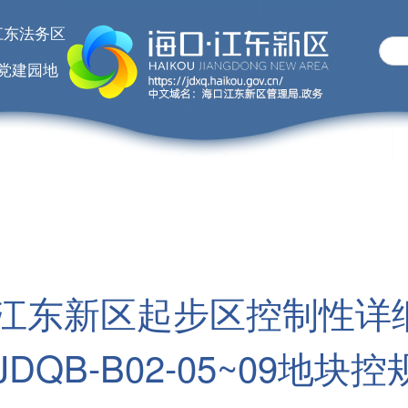
江东法务区
党建园地
东新区起步区控制性详细规划
、JDQB-B02-05~09