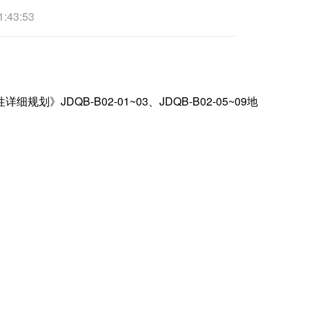
43:53
QB-B02-01~03、JDQB-B02-05~09地