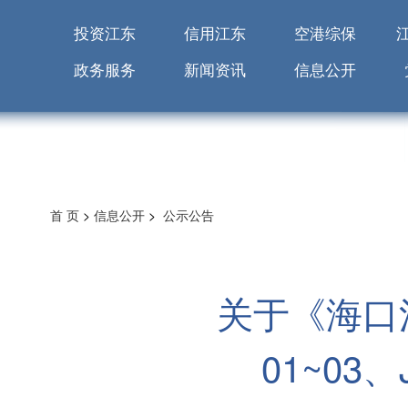
投资江东
信用江东
空港综保
政务服务
新闻资讯
信息公开
首 页
>
信息公开
>
公示公告
关于《海口江
01~03