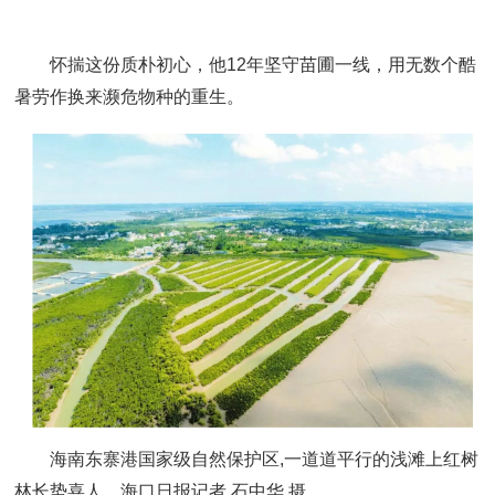
怀揣这份质朴初心，他12年坚守苗圃一线，用无数个酷
暑劳作换来濒危物种的重生。
海南东寨港国家级自然保护区,一道道平行的浅滩上红树
林长势喜人。海口日报记者 石中华 摄