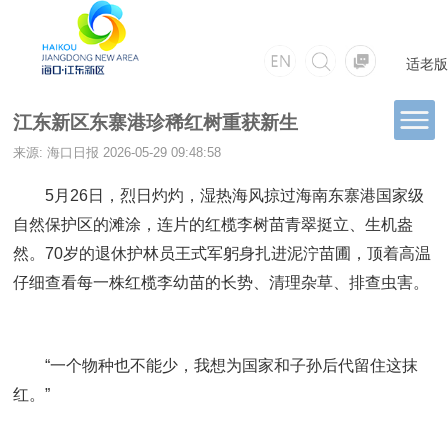
适老版
江东新区东寨港珍稀红树重获新生
来源: 海口日报
2026-05-29 09:48:58
5月26日，烈日灼灼，湿热海风掠过海南东寨港国家级
自然保护区的滩涂，连片的红榄李树苗青翠挺立、生机盎
然。70岁的退休护林员王式军躬身扎进泥泞苗圃，顶着高温
仔细查看每一株红榄李幼苗的长势、清理杂草、排查虫害。
“一个物种也不能少，我想为国家和子孙后代留住这抹
红。”