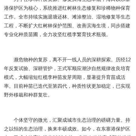
港保护区为核心，系统推进红树林生态修复和珍稀物种保育
工作。全市持续实施退塘还林、滩涂整治、湿地修复等生态
工程，不断扩大红树林保护范围、改善滨海生境，同步搭建
专业化种质苗圃，全力攻坚红榄李繁育技术瓶颈。
濒危物种的复苏，离不开一线人员的深耕探索。历经12
年反复试验、深耕管护，王式军顺应潮汐自然规律改良培育
模式，大幅缩短红榄李种苗发芽周期，显著提升育苗成活
率。目前种苗已迭代至第四代，种质性状更加稳定，已实现
野外移栽和种群复壮。
个体坚守的微光，汇聚成城市生态治理的磅礴力量。持
之以恒的生态治理，换来丰硕成效。如今，在东寨港保护区