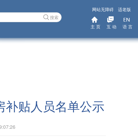
网站无障碍
适老版
搜索
主 页
互 动
语 言
住房补贴人员名单公示
07:26