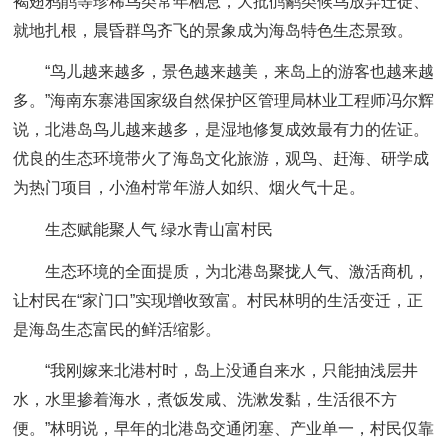
褐翅鸦鹃等珍稀鸟类常年栖息，大批鸻鹬类候鸟放弃迁徙、
就地扎根，晨昏群鸟齐飞的景象成为海岛特色生态景致。
“鸟儿越来越多，景色越来越美，来岛上的游客也越来越
多。”海南东寨港国家级自然保护区管理局林业工程师冯尔辉
说，北港岛鸟儿越来越多，是湿地修复成效最有力的佐证。
优良的生态环境带火了海岛文化旅游，观鸟、赶海、研学成
为热门项目，小渔村常年游人如织、烟火气十足。
生态赋能聚人气 绿水青山富村民
生态环境的全面提质，为北港岛聚拢人气、激活商机，
让村民在“家门口”实现增收致富。村民林明的生活变迁，正
是海岛生态富民的鲜活缩影。
“我刚嫁来北港村时，岛上没通自来水，只能抽浅层井
水，水里掺着海水，煮饭发咸、洗漱发黏，生活很不方
便。”林明说，早年的北港岛交通闭塞、产业单一，村民仅靠