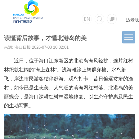
适老版
读懂背后故事，才懂北港岛的美
来源: 海口日报
2026-07-03 10:02:01
近日，位于海口江东新区的北港岛海风轻拂，连片红树
林织就壮阔的“海上森林”。浅海滩涂上蟹群穿梭、水鸟翩
飞，岸边市民游客结伴赶海、观鸟打卡，昔日偏远贫瘠的渔
村，如今已是生态美、人气旺的滨海网红村落。北港岛的美
丽蝶变，是海口深耕红树林湿地修复、以生态守护惠及民生
的生动写照。