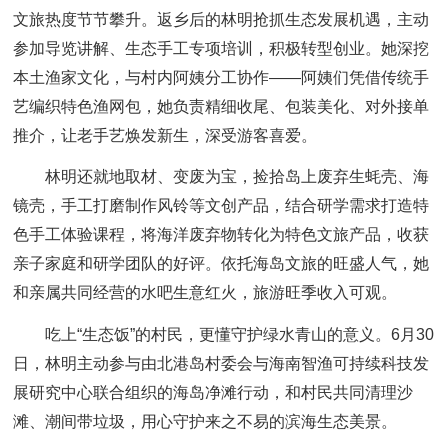
文旅热度节节攀升。返乡后的林明抢抓生态发展机遇，主动
参加导览讲解、生态手工专项培训，积极转型创业。她深挖
本土渔家文化，与村内阿姨分工协作——阿姨们凭借传统手
艺编织特色渔网包，她负责精细收尾、包装美化、对外接单
推介，让老手艺焕发新生，深受游客喜爱。
林明还就地取材、变废为宝，捡拾岛上废弃生蚝壳、海
镜壳，手工打磨制作风铃等文创产品，结合研学需求打造特
色手工体验课程，将海洋废弃物转化为特色文旅产品，收获
亲子家庭和研学团队的好评。依托海岛文旅的旺盛人气，她
和亲属共同经营的水吧生意红火，旅游旺季收入可观。
吃上“生态饭”的村民，更懂守护绿水青山的意义。6月30
日，林明主动参与由北港岛村委会与海南智渔可持续科技发
展研究中心联合组织的海岛净滩行动，和村民共同清理沙
滩、潮间带垃圾，用心守护来之不易的滨海生态美景。