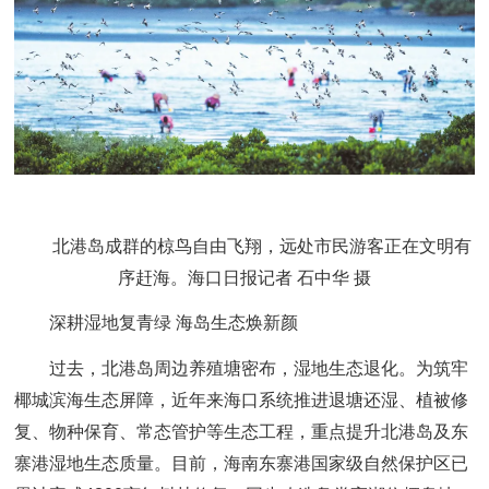
北港岛成群的椋鸟自由飞翔，远处市民游客正在文明有
序赶海。海口日报记者 石中华 摄
深耕湿地复青绿 海岛生态焕新颜
过去，北港岛周边养殖塘密布，湿地生态退化。为筑牢
椰城滨海生态屏障，近年来海口系统推进退塘还湿、植被修
复、物种保育、常态管护等生态工程，重点提升北港岛及东
寨港湿地生态质量。目前，海南东寨港国家级自然保护区已