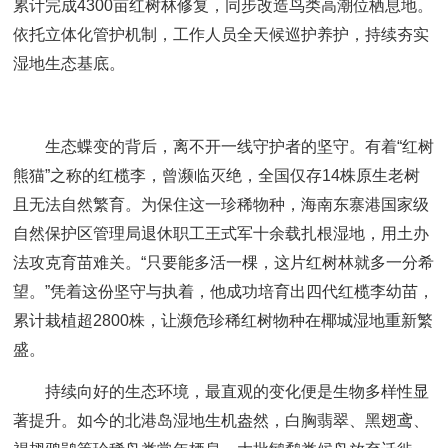
累计完成4300亩红树林修复，同步改造鸟类高潮位栖息地。
依托立体化管护机制，工作人员全天候巡护养护，持续夯实
湿地生态基底。
生态蝶变的背后，离不开一线守护者的坚守。有着“红树
熊猫”之称的红榄李，曾濒临灭绝，全国仅存14株原生老树
且无法自然繁育。为保住这一珍稀物种，海南东寨港国家级
自然保护区管理局退休职工王式军十余载扎根湿地，用土办
法攻克育苗难关。“只要能多活一棵，这片红树林就多一分希
望。”凭着这份坚守与执着，他成功培育出四代红榄李幼苗，
累计栽植超2800株，让濒危珍稀红树物种在椰城湿地重新繁
盛。
持续向好的生态环境，最直观的变化便是生物多样性显
著提升。如今的北港岛湿地生机盎然，白胸翡翠、黑翅鸢、