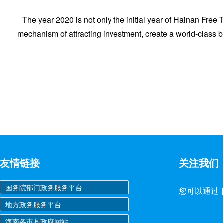
The year 2020 is not only the initial year of Hainan Fre
mechanism of attracting investment, create a world-class 
友情链接
关注我们
您可以通过