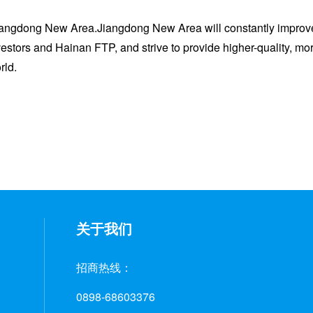
ou Jiangdong New Area.Jiangdong New Area will constantly improv
stors and Hainan FTP, and strive to provide higher-quality, mo
rld.
关于我们
招商热线：
0898-68603376