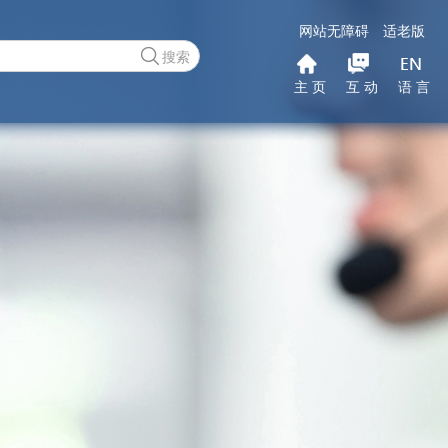
网站无障碍
适老版
搜索
主 页
互 动
语 言